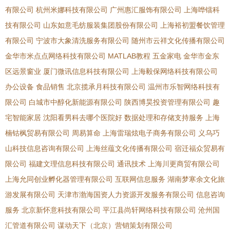
有限公司
杭州米娜科技有限公司
广州惠汇服饰有限公司
上海哗镭科
技有限公司
山东如意毛纺服装集团股份有限公司
上海裕初盟餐饮管理
有限公司
宁波市大象清洗服务有限公司
随州市云祥文化传播有限公司
金华市米点点网络科技有限公司
MATLAB教程
五金家电
金华市金东
区远景窗业
厦门微讯信息科技有限公司
上海毅保网络科技有限公司
办公设备
食品销售
北京揽承月科技有限公司
温州市乐智网络科技有
限公司
白城市中醇化新能源有限公司
陕西博昊投资管理有限公司
趣
宅智能家居
沈阳看男科去哪个医院好
数据处理和存储支持服务
上海
楠钴枫贸易有限公司
周易算命
上海雷瑞炫电子商务有限公司
义乌巧
山科技信息咨询有限公司
上海丝蕴文化传播有限公司
宿迁福众贸易有
限公司
福建文理信息科技有限公司
通讯技术
上海川更商贸有限公司
上海允同创业孵化器管理有限公司
互联网信息服务
湖南梦寒余文化旅
游发展有限公司
天津市渤海国资人力资源开发服务有限公司
信息咨询
服务
北京新怀意科技有限公司
平江县尚轩网络科技有限公司
沧州国
汇管道有限公司
谋动天下（北京）营销策划有限公司